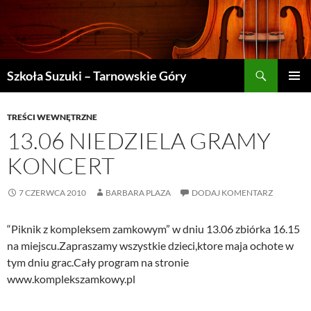
Szukaj
Szkoła Suzuki – Tarnowskie Góry
PRZEJDŹ
MENU
DO
GŁÓWN
TREŚCI
TREŚCI WEWNĘTRZNE
13.06 NIEDZIELA GRAMY
KONCERT
7 CZERWCA 2010
BARBARA PLAZA
DODAJ KOMENTARZ
“Piknik z kompleksem zamkowym” w dniu 13.06 zbiórka 16.15
na miejscu.Zapraszamy wszystkie dzieci,ktore maja ochote w
tym dniu grac.Cały program na stronie
www.komplekszamkowy.pl