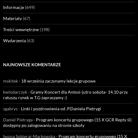
Informacje
(649)
Materiały
(67)
Treści wewnętrzne
(198)
Wydarzenia
(63)
NAJNOWSZE KOMENTARZE
mskitek
-
18 września zaczynamy lekcje grupowe
kwlodarczyk
-
Gramy Koncert dla Antosi-jutro sobota- 14.10 przy
ratuszu rynek w T.G zapraszamy :)
sgabrys
-
Linki i pozdrowienia od .P.Daniela Pietrygi
Daniel Pietryga
-
Program koncertu grupowego (15 X GCR Repty śl)
dostępny po zalogowaniu na stronie szkoły
Iwona Sobieraj-Markowska
-
Program koncertu grupowego (15 X