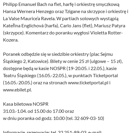
Philipp Emanuel Bach na flet, harfę i orkiestrę smyczkową
Hansa Wernera Henzego oraz Tzigane na skrzypce i orkiestrę i
La Valse Maurice’a Ravela. W partiach solowych wystąpią
Kateřina Englichová (harfa), Carlo Jans (flet), Mariusz Patyra
(skrzypce). Komentarz do poranku wygłosi Violetta Rotter-
Kozera.
Poranek odbędzie się w siedzibie orkiestry (plac Sejmu
Śląskiego 2, Katowice). Bilety w cenie 25 zł (ulgowe – 15 zł),
dostępne będą w kasie NOSPR (19-20.05. i 22.05.), kasie
Teatru Śląskiego (16.05.-22.05.), w punktach Ticketportal
(16.05.-20.05.) oraz na stronach www.ticketportal.pl i
www.ebilet.pl.
Kasa biletowa NOSPR
31.03.-1.04. od 15.00 do 17.00 oraz
w dniu poranka od godz. 10.00 (tel. 32 609-03-10)
Informacje, rezerwacje: tel. 32 251-89-03, e-mail: