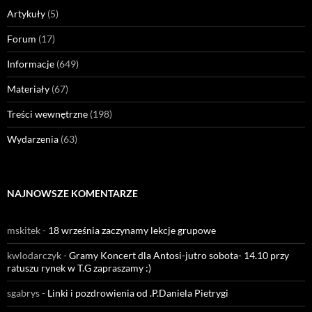
Artykuły
(5)
Forum
(17)
Informacje
(649)
Materiały
(67)
Treści wewnętrzne
(198)
Wydarzenia
(63)
NAJNOWSZE KOMENTARZE
mskitek
-
18 września zaczynamy lekcje grupowe
kwlodarczyk
-
Gramy Koncert dla Antosi-jutro sobota- 14.10 przy
ratuszu rynek w T.G zapraszamy :)
sgabrys
-
Linki i pozdrowienia od .P.Daniela Pietrygi