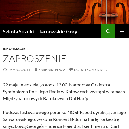
Szukaj
Szkoła Suzuki – Tarnowskie Góry
PRZEJDŹ
MENU
DO
GŁÓWN
TREŚCI
INFORMACJE
ZAPROSZENIE
19 MAJA 2011
BARBARA PLAZA
DODAJ KOMENTARZ
22 maja (niedziela), o godz. 12.00, Narodowa Orkiestra
Symfoniczna Polskiego Radia w Katowicach wystąpi w ramach
Międzynarodowych Barokowych Dni Harfy.
Podczas festiwalowego poranku NOSPR, pod dyrekcją Jerzego
Salwarowskiego, wykona Koncert B-dur na harfę i orkiestrę
smyczkową George’a Friderica Haendla, I sentimenti di Carl