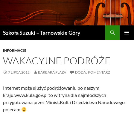
Szukaj
Szkoła Suzuki – Tarnowskie Góry
PRZEJDŹ
MENU
DO
GŁÓWN
TREŚCI
INFORMACJE
WAKACYJNE PODRÓŻE
7 LIPCA 2012
BARBARA PLAZA
DODAJ KOMENTARZ
Internet może służyć podróżowaniu po naszym
kraju.www.kula.gov.pl to witryna dla najmłodszych
przygotowana przez Minist.Kult i Dziedzictwa Narodowego
polecam