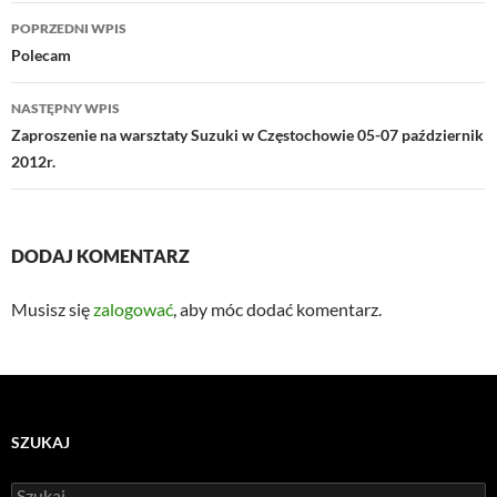
Nawigacja
POPRZEDNI WPIS
wpisu
Polecam
NASTĘPNY WPIS
Zaproszenie na warsztaty Suzuki w Częstochowie 05-07 październik
2012r.
DODAJ KOMENTARZ
Musisz się
zalogować
, aby móc dodać komentarz.
SZUKAJ
Szukaj: