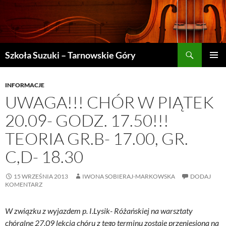
Szukaj
Szkoła Suzuki – Tarnowskie Góry
PRZEJDŹ
MENU
DO
GŁÓWN
TREŚCI
INFORMACJE
UWAGA!!! CHÓR W PIĄTEK
20.09- GODZ. 17.50!!!
TEORIA GR.B- 17.00, GR.
C,D- 18.30
15 WRZEŚNIA 2013
IWONA SOBIERAJ-MARKOWSKA
DODAJ
KOMENTARZ
W związku z wyjazdem p. I.Lysik- Różańskiej na warsztaty
chóralne 27.09 lekcja chóru z tego terminu zostaje przeniesiona na