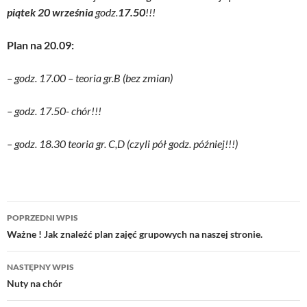
piątek 20 września
godz.
17.50
!!!
Plan na 20.09:
– godz. 17.00 – teoria gr.B (bez zmian)
– godz. 17.50- chór!!!
– godz. 18.30 teoria gr. C,D (czyli pół godz. później!!!)
Nawigacja
POPRZEDNI WPIS
wpisu
Ważne ! Jak znaleźć plan zajęć grupowych na naszej stronie.
NASTĘPNY WPIS
Nuty na chór