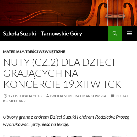
Szukaj
Szkoła Suzuki – Tarnowskie Góry
PRZEJDŹ
MENU
DO
GŁÓWN
TREŚCI
MATERIAŁY
,
TREŚCI WEWNĘTRZNE
NUTY (CZ.2) DLA DZIECI
GRAJĄCYCH NA
KONCERCIE 19.XII W TCK
17 LISTOPADA 2013
IWONA SOBIERAJ-MARKOWSKA
DODAJ
KOMENTARZ
Utwory grane z chórem Dzieci Suzuki i chórem Rodziców. Proszę
wydrukować i przynieść na lekcję.