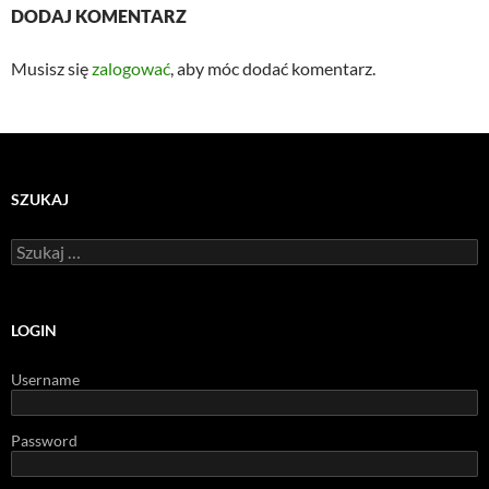
DODAJ KOMENTARZ
Musisz się
zalogować
, aby móc dodać komentarz.
SZUKAJ
Szukaj:
LOGIN
Username
Password