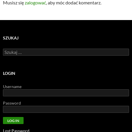
Musisz się
zalogować
, aby móc dodać komentarz.
SZUKAJ
Szukaj:
LOGIN
Username
Password
Lost Password