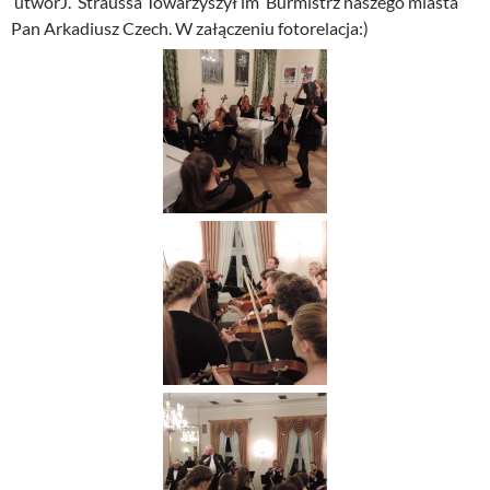
utwórJ. Straussa Towarzyszył im Burmistrz naszego miasta
Pan Arkadiusz Czech. W załączeniu fotorelacja:)