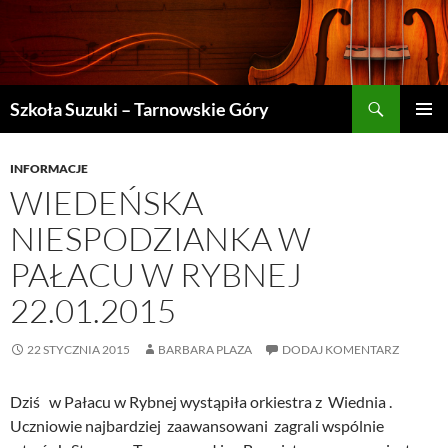
Szukaj
Szkoła Suzuki – Tarnowskie Góry
PRZEJDŹ
MENU
DO
GŁÓWN
TREŚCI
INFORMACJE
WIEDEŃSKA
NIESPODZIANKA W
PAŁACU W RYBNEJ
22.01.2015
22 STYCZNIA 2015
BARBARA PLAZA
DODAJ KOMENTARZ
Dziś w Pałacu w Rybnej wystąpiła orkiestra z Wiednia .
Uczniowie najbardziej zaawansowani zagrali wspólnie