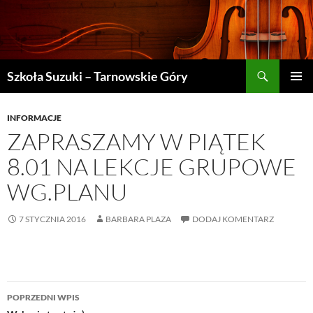
Szukaj
Szkoła Suzuki – Tarnowskie Góry
PRZEJDŹ
MENU
DO
GŁÓWN
TREŚCI
INFORMACJE
ZAPRASZAMY W PIĄTEK
8.01 NA LEKCJE GRUPOWE
WG.PLANU
7 STYCZNIA 2016
BARBARA PLAZA
DODAJ KOMENTARZ
Nawigacja
POPRZEDNI WPIS