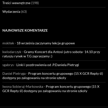
Treści wewnętrzne
(198)
Wydarzenia
(63)
NAJNOWSZE KOMENTARZE
mskitek
-
18 września zaczynamy lekcje grupowe
kwlodarczyk
-
Gramy Koncert dla Antosi-jutro sobota- 14.10 przy
ratuszu rynek w T.G zapraszamy :)
sgabrys
-
Linki i pozdrowienia od .P.Daniela Pietrygi
Daniel Pietryga
-
Program koncertu grupowego (15 X GCR Repty śl)
dostępny po zalogowaniu na stronie szkoły
Iwona Sobieraj-Markowska
-
Program koncertu grupowego (15 X
GCR Repty śl) dostępny po zalogowaniu na stronie szkoły