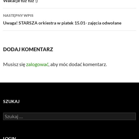
wpisu
Wakacje tuz tuż :)
NASTĘPNY WPIS
Uwaga! STARSZA orkiestra w piatek 15.01- zajęcia odwołane
DODAJ KOMENTARZ
Musisz się
zalogować
, aby móc dodać komentarz.
SZUKAJ
Szukaj:
LOGIN