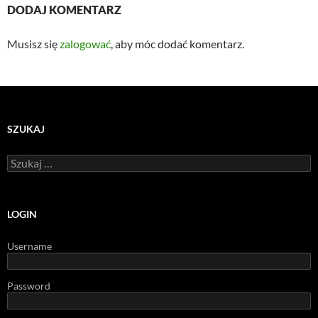
DODAJ KOMENTARZ
Musisz się
zalogować
, aby móc dodać komentarz.
SZUKAJ
Szukaj:
LOGIN
Username
Password