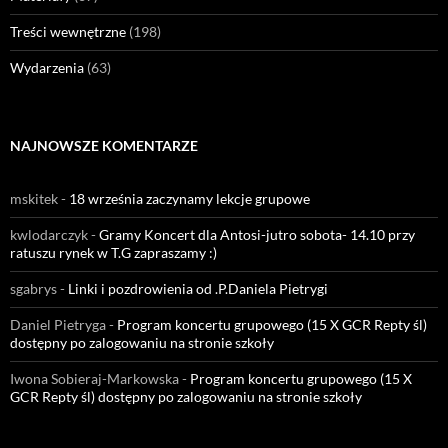
Treści wewnętrzne
(198)
Wydarzenia
(63)
NAJNOWSZE KOMENTARZE
mskitek
-
18 września zaczynamy lekcje grupowe
kwlodarczyk
-
Gramy Koncert dla Antosi-jutro sobota- 14.10 przy
ratuszu rynek w T.G zapraszamy :)
sgabrys
-
Linki i pozdrowienia od .P.Daniela Pietrygi
Daniel Pietryga
-
Program koncertu grupowego (15 X GCR Repty śl)
dostępny po zalogowaniu na stronie szkoły
Iwona Sobieraj-Markowska
-
Program koncertu grupowego (15 X
GCR Repty śl) dostępny po zalogowaniu na stronie szkoły