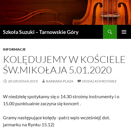
Szukaj
Szkoła Suzuki – Tarnowskie Góry
PRZEJDŹ
MENU
DO
GŁÓWN
TREŚCI
INFORMACJE
KOLĘDUJEMY W KOŚCIELE
ŚW.MIKOŁAJA 5.01.2020
28 GRUDNIA 2019
BARBARA PLAZA
DODAJ KOMENTARZ
W niedzielę spotykamy się o 14.30 stroimy instrumenty i o
15.00 punktualnie zaczyna się koncert .
Gramy następujące kolędy -patrz wpis wcześniej( dot.
jarmarku na Rynku 15.12)