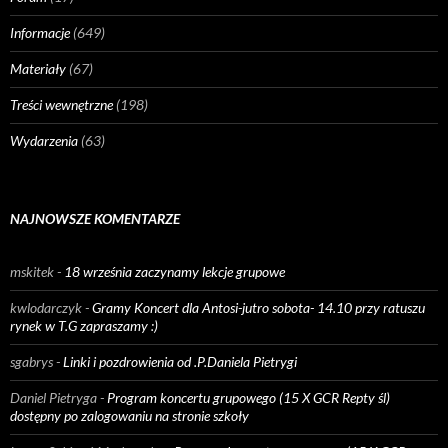
Informacje
(649)
Materiały
(67)
Treści wewnętrzne
(198)
Wydarzenia
(63)
NAJNOWSZE KOMENTARZE
mskitek
-
18 września zaczynamy lekcje grupowe
kwlodarczyk
-
Gramy Koncert dla Antosi-jutro sobota- 14.10 przy ratuszu
rynek w T.G zapraszamy :)
sgabrys
-
Linki i pozdrowienia od .P.Daniela Pietrygi
Daniel Pietryga
-
Program koncertu grupowego (15 X GCR Repty śl)
dostępny po zalogowaniu na stronie szkoły