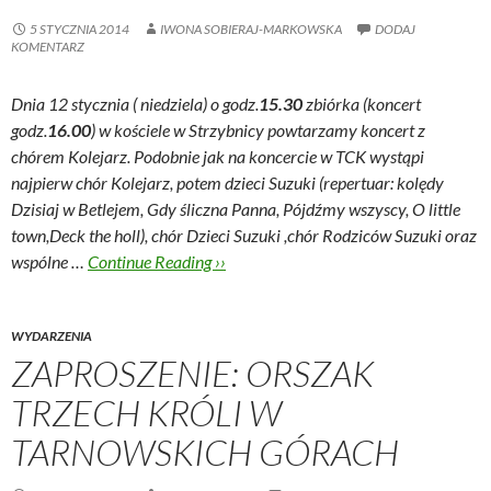
5 STYCZNIA 2014
IWONA SOBIERAJ-MARKOWSKA
DODAJ
KOMENTARZ
Dnia 12 stycznia ( niedziela) o godz.
15.30
zbiórka (koncert
godz.
16.00
) w kościele w Strzybnicy powtarzamy koncert z
chórem Kolejarz. Podobnie jak na koncercie w TCK wystąpi
najpierw chór Kolejarz, potem dzieci Suzuki (repertuar: kolędy
Dzisiaj w Betlejem, Gdy śliczna Panna, Pójdźmy wszyscy, O little
town,Deck the holl), chór Dzieci Suzuki ,chór Rodziców Suzuki oraz
wspólne …
Continue Reading ››
WYDARZENIA
ZAPROSZENIE: ORSZAK
TRZECH KRÓLI W
TARNOWSKICH GÓRACH