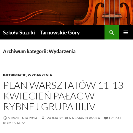
Szukaj
Szkoła Suzuki – Tarnowskie Góry
PRZEJDŹ
MENU
DO
GŁÓWN
TREŚCI
Archiwum kategorii: Wydarzenia
INFORMACJE
,
WYDARZENIA
PLAN WARSZTATÓW 11-13
KWIECIEŃ PAŁAC W
RYBNEJ GRUPA III,IV
5 KWIETNIA 2014
IWONA SOBIERAJ-MARKOWSKA
DODAJ
KOMENTARZ