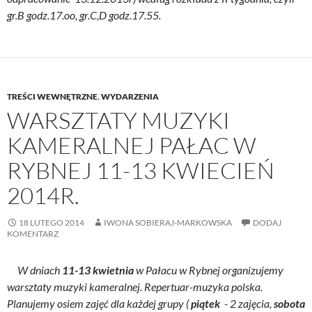
gr.B godz.17.oo, gr.C,D godz.17.55.
TREŚCI WEWNĘTRZNE
,
WYDARZENIA
WARSZTATY MUZYKI
KAMERALNEJ PAŁAC W
RYBNEJ 11-13 KWIECIEŃ
2014R.
18 LUTEGO 2014
IWONA SOBIERAJ-MARKOWSKA
DODAJ
KOMENTARZ
W dniach
11-13 kwietnia
w Pałacu w Rybnej organizujemy
warsztaty muzyki kameralnej. Repertuar-muzyka polska.
Planujemy osiem zajęć dla każdej grupy (
piątek
- 2 zajęcia,
sobota