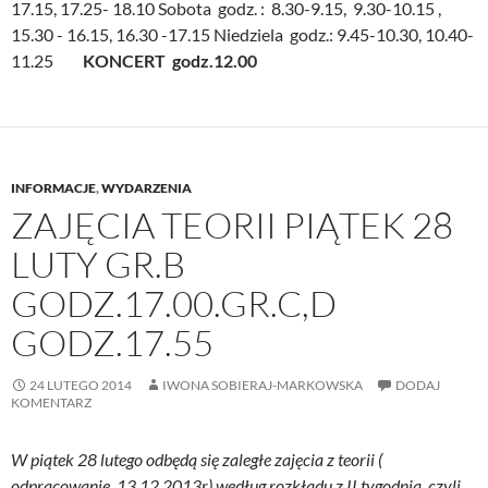
17.15, 17.25- 18.10 Sobota godz. : 8.30-9.15, 9.30-10.15 ,
15.30 - 16.15, 16.30 -17.15 Niedziela godz.: 9.45-10.30, 10.40-
11.25
KONCERT godz.12.00
INFORMACJE
,
WYDARZENIA
ZAJĘCIA TEORII PIĄTEK 28
LUTY GR.B
GODZ.17.00.GR.C,D
GODZ.17.55
24 LUTEGO 2014
IWONA SOBIERAJ-MARKOWSKA
DODAJ
KOMENTARZ
W piątek 28 lutego odbędą się zaległe zajęcia z teorii (
odpracowanie 13.12.2013r) według rozkładu z II tygodnia, czyli