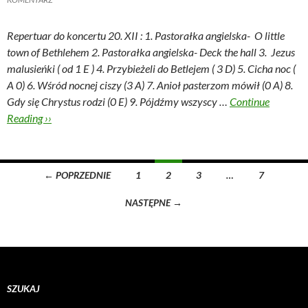
Repertuar do koncertu 20. XII :
1. Pastorałka angielska- O little
town of Bethlehem
2. Pastorałka angielska- Deck the hall
3. Jezus
malusieńki ( od 1 E )
4. Przybieżeli do Betlejem ( 3 D)
5. Cicha noc (
A 0)
6. Wśród nocnej ciszy (3 A)
7. Anioł pasterzom mówił (0 A)
8.
Gdy się Chrystus rodzi (0 E)
9. Pójdźmy wszyscy …
Continue
Reading ››
Nawigacja
← POPRZEDNIE
1
2
3
…
7
po
NASTĘPNE →
wpisach
SZUKAJ