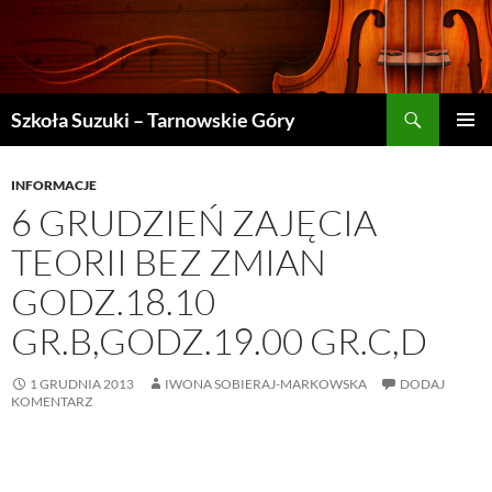
Szukaj
Szkoła Suzuki – Tarnowskie Góry
PRZEJDŹ
MENU
DO
GŁÓWN
TREŚCI
INFORMACJE
6 GRUDZIEŃ ZAJĘCIA
TEORII BEZ ZMIAN
GODZ.18.10
GR.B,GODZ.19.00 GR.C,D
1 GRUDNIA 2013
IWONA SOBIERAJ-MARKOWSKA
DODAJ
KOMENTARZ