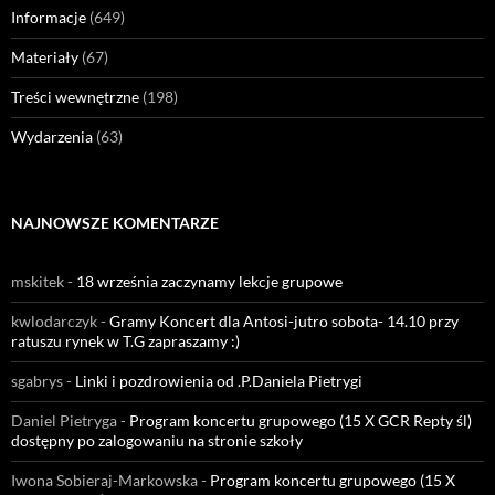
Informacje
(649)
Materiały
(67)
Treści wewnętrzne
(198)
Wydarzenia
(63)
NAJNOWSZE KOMENTARZE
mskitek
-
18 września zaczynamy lekcje grupowe
kwlodarczyk
-
Gramy Koncert dla Antosi-jutro sobota- 14.10 przy
ratuszu rynek w T.G zapraszamy :)
sgabrys
-
Linki i pozdrowienia od .P.Daniela Pietrygi
Daniel Pietryga
-
Program koncertu grupowego (15 X GCR Repty śl)
dostępny po zalogowaniu na stronie szkoły
Iwona Sobieraj-Markowska
-
Program koncertu grupowego (15 X