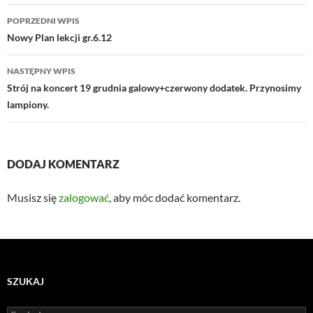
Nawigacja
POPRZEDNI WPIS
wpisu
Nowy Plan lekcji gr.6.12
NASTĘPNY WPIS
Strój na koncert 19 grudnia galowy+czerwony dodatek. Przynosimy
lampiony.
DODAJ KOMENTARZ
Musisz się
zalogować
, aby móc dodać komentarz.
SZUKAJ
Szukaj: