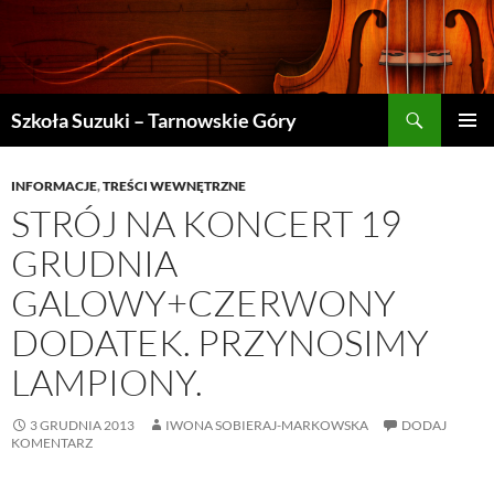
Szukaj
Szkoła Suzuki – Tarnowskie Góry
PRZEJDŹ
MENU
DO
GŁÓWN
TREŚCI
INFORMACJE
,
TREŚCI WEWNĘTRZNE
STRÓJ NA KONCERT 19
GRUDNIA
GALOWY+CZERWONY
DODATEK. PRZYNOSIMY
LAMPIONY.
3 GRUDNIA 2013
IWONA SOBIERAJ-MARKOWSKA
DODAJ
KOMENTARZ