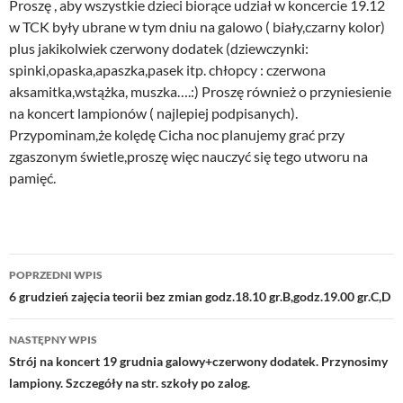
Proszę , aby wszystkie dzieci biorące udział w koncercie 19.12
w TCK były ubrane w tym dniu na galowo ( biały,czarny kolor)
plus jakikolwiek czerwony dodatek (dziewczynki:
spinki,opaska,apaszka,pasek itp. chłopcy : czerwona
aksamitka,wstążka, muszka….:) Proszę również o przyniesienie
na koncert lampionów ( najlepiej podpisanych).
Przypominam,że kolędę Cicha noc planujemy grać przy
zgaszonym świetle,proszę więc nauczyć się tego utworu na
pamięć.
Nawigacja
POPRZEDNI WPIS
wpisu
6 grudzień zajęcia teorii bez zmian godz.18.10 gr.B,godz.19.00 gr.C,D
NASTĘPNY WPIS
Strój na koncert 19 grudnia galowy+czerwony dodatek. Przynosimy
lampiony. Szczegóły na str. szkoły po zalog.