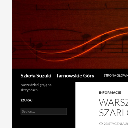
PRZEJDŹ DO TRE
Szukaj
Szkoła Suzuki – Tarnowskie Góry
STRONA GŁÓW
Nasze dzieci grają na
skrzypcach…
INFORMACJE
WARSZ
SZUKAJ
SZARL
Szukaj:
23 STYCZNIA 2