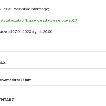
udziału,wszystkie informacje;
stytutsuzuki.pl/kopia-warsztaty-szarlota-2019
larze od 27.01.2020 o godz.20.00
ja
S
 5.01
tywny Zabrze 15 luty
ENTARZ