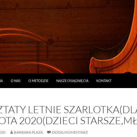
ŚCI
NA
O NAS
O METODZIE
NASZE OSIĄGNIĘCIA
KONTAKT
TATY LETNIE SZARLOTKA(DL
OTA 2020(DZIECI STARSZE,M
020
BARBARA PLAZA
DODAJ KOMENTARZ