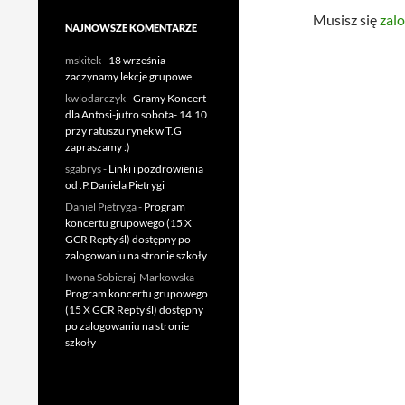
Musisz się
zal
NAJNOWSZE KOMENTARZE
mskitek
-
18 września
zaczynamy lekcje grupowe
kwlodarczyk
-
Gramy Koncert
dla Antosi-jutro sobota- 14.10
przy ratuszu rynek w T.G
zapraszamy :)
sgabrys
-
Linki i pozdrowienia
od .P.Daniela Pietrygi
Daniel Pietryga
-
Program
koncertu grupowego (15 X
GCR Repty śl) dostępny po
zalogowaniu na stronie szkoły
Iwona Sobieraj-Markowska
-
Program koncertu grupowego
(15 X GCR Repty śl) dostępny
po zalogowaniu na stronie
szkoły