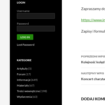
LOGIN
Zapraszamy do 
Username
https://www.in
Password
Zapisy i formu
Lost Password
Nawigac
POPRZEDNI WPI
KATEGORIE
wpisu
Kolejność kolęd
Artykuły
(5)
NASTĘPNY WPIS
Forum
(17)
Koncert charyta
Informacje
(649)
Materiały
(67)
Treści wewnętrzne
(198)
Wydarzenia
(63)
DODAJ KOM