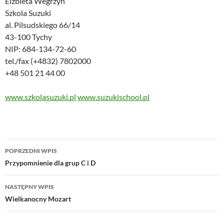
Elzbieta Wegrzyn
Szkola Suzuki
al. Pilsudskiego 66/14
43-100 Tychy
NIP: 684-134-72-60
tel./fax (+4832) 7802000
+48 501 21 44 00
www.szkolasuzuki.pl
www.suzukischool.pl
Nawigacja
POPRZEDNI WPIS
wpisu
Przypomnienie dla grup C i D
NASTĘPNY WPIS
Wielkanocny Mozart