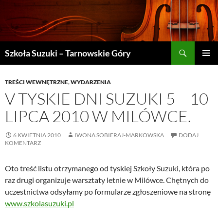
Szukaj
Szkoła Suzuki – Tarnowskie Góry
PRZEJDŹ
MENU
DO
GŁÓWN
TREŚCI
TREŚCI WEWNĘTRZNE
,
WYDARZENIA
V TYSKIE DNI SUZUKI 5 – 10
LIPCA 2010 W MILÓWCE.
6 KWIETNIA 2010
IWONA SOBIERAJ-MARKOWSKA
DODAJ
KOMENTARZ
Oto treść listu otrzymanego od tyskiej Szkoły Suzuki, która po
raz drugi organizuje warsztaty letnie w Milówce. Chętnych do
uczestnictwa odsyłamy po formularze zgłoszeniowe na stronę
www.szkolasuzuki.pl