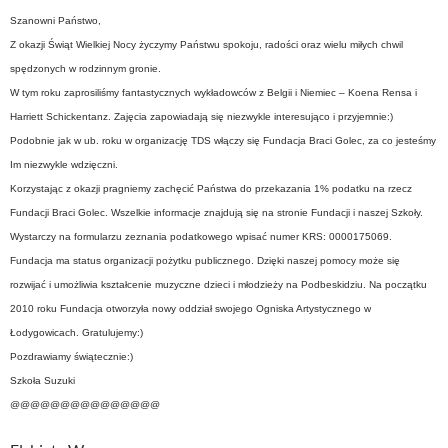
Szanowni Państwo,
Z okazji Świąt Wielkiej Nocy życzymy Państwu spokoju, radości oraz wielu miłych chwil
spędzonych w rodzinnym gronie.
W tym roku zaprosiliśmy fantastycznych wykładowców z Belgii i Niemiec – Koena Rensa i
Harriett Schickentanz. Zajęcia zapowiadają się niezwykle interesująco i przyjemnie:)
Podobnie jak w ub. roku w organizację TDS włączy się Fundacja Braci Golec, za co jesteśmy
Im niezwykle wdzięczni.
Korzystając z okazji pragniemy zachęcić Państwa do przekazania 1% podatku na rzecz
Fundacji Braci Golec. Wszelkie informacje znajdują się na stronie Fundacji i naszej Szkoły.
Wystarczy na formularzu zeznania podatkowego wpisać numer KRS: 0000175069.
Fundacja ma status organizacji pożytku publicznego. Dzięki naszej pomocy może się
rozwijać i umożliwia kształcenie muzyczne dzieci i młodzieży na Podbeskidziu. Na początku
2010 roku Fundacja otworzyła nowy oddział swojego Ogniska Artystycznego w
Łodygowicach. Gratulujemy:)
Pozdrawiamy świątecznie:)
Szkoła Suzuki
@@@@@@@@@@@@@@@