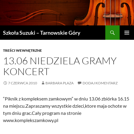
Szukaj
Szkoła Suzuki – Tarnowskie Góry
PRZEJDŹ
MENU
DO
GŁÓWN
TREŚCI
TREŚCI WEWNĘTRZNE
13.06 NIEDZIELA GRAMY
KONCERT
7 CZERWCA 2010
BARBARA PLAZA
DODAJ KOMENTARZ
“Piknik z kompleksem zamkowym” w dniu 13.06 zbiórka 16.15
na miejscu.Zapraszamy wszystkie dzieci,ktore maja ochote w
tym dniu grac.Cały program na stronie
www.komplekszamkowy.pl