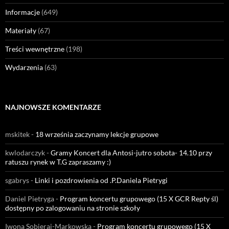
Informacje
(649)
Materiały
(67)
Treści wewnętrzne
(198)
Wydarzenia
(63)
NAJNOWSZE KOMENTARZE
mskitek
-
18 września zaczynamy lekcje grupowe
kwlodarczyk
-
Gramy Koncert dla Antosi-jutro sobota- 14.10 przy
ratuszu rynek w T.G zapraszamy :)
sgabrys
-
Linki i pozdrowienia od .P.Daniela Pietrygi
Daniel Pietryga
-
Program koncertu grupowego (15 X GCR Repty śl)
dostępny po zalogowaniu na stronie szkoły
Iwona Sobieraj-Markowska
-
Program koncertu grupowego (15 X