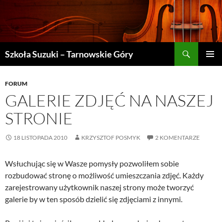
Szukaj
Szkoła Suzuki – Tarnowskie Góry
PRZEJDŹ
MENU
DO
GŁÓWN
TREŚCI
FORUM
GALERIE ZDJĘĆ NA NASZEJ
STRONIE
18 LISTOPADA 2010
KRZYSZTOF POSMYK
2 KOMENTARZE
Wsłuchując się w Wasze pomysły pozwoliłem sobie
rozbudować stronę o możliwość umieszczania zdjęć. Każdy
zarejestrowany użytkownik naszej strony może tworzyć
galerie by w ten sposób dzielić się zdjęciami z innymi.