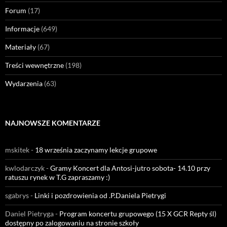
Forum
(17)
Informacje
(649)
Materiały
(67)
Treści wewnętrzne
(198)
Wydarzenia
(63)
NAJNOWSZE KOMENTARZE
mskitek
-
18 września zaczynamy lekcje grupowe
kwlodarczyk
-
Gramy Koncert dla Antosi-jutro sobota- 14.10 przy
ratuszu rynek w T.G zapraszamy :)
sgabrys
-
Linki i pozdrowienia od .P.Daniela Pietrygi
Daniel Pietryga
-
Program koncertu grupowego (15 X GCR Repty śl)
dostępny po zalogowaniu na stronie szkoły