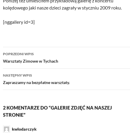
Poniżej też umieściłem przykładową galerię z koncertu
kolędowego jaki nasze dzieci zagrały w styczniu 2009 roku.
[nggallery id=3]
Nawigacja
POPRZEDNI WPIS
wpisu
Warsztaty Zimowe w Tychach
NASTĘPNY WPIS
Zapraszamy na bezpłatne warsztaty.
2 KOMENTARZE DO “GALERIE ZDJĘĆ NA NASZEJ
STRONIE”
kwlodarczyk