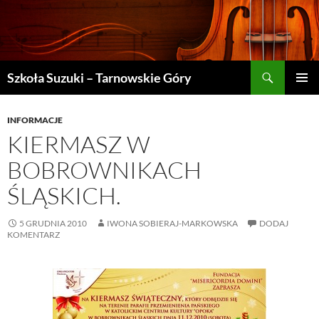
Szukaj
Szkoła Suzuki – Tarnowskie Góry
PRZEJDŹ
MENU
DO
GŁÓWN
TREŚCI
INFORMACJE
KIERMASZ W
BOBROWNIKACH
ŚLĄSKICH.
5 GRUDNIA 2010
IWONA SOBIERAJ-MARKOWSKA
DODAJ
KOMENTARZ