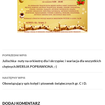
Nawigacja
POPRZEDNI WPIS
wpisu
Julischka- nuty na orkiestrę dla I skrzypiec i wariacja dla wszystkich
chętnych.WERSJA POPRAWIONA ;-)
NASTĘPNY WPIS
Obowiązujący spis kolęd i piosenek świątecznych gr. C i D.
DODAJ KOMENTARZ