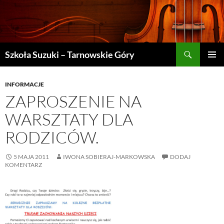
Szukaj
Szkoła Suzuki – Tarnowskie Góry
PRZEJDŹ
MENU
DO
GŁÓWN
TREŚCI
INFORMACJE
ZAPROSZENIE NA
WARSZTATY DLA
RODZICÓW.
5 MAJA 2011
IWONA SOBIERAJ-MARKOWSKA
DODAJ
KOMENTARZ