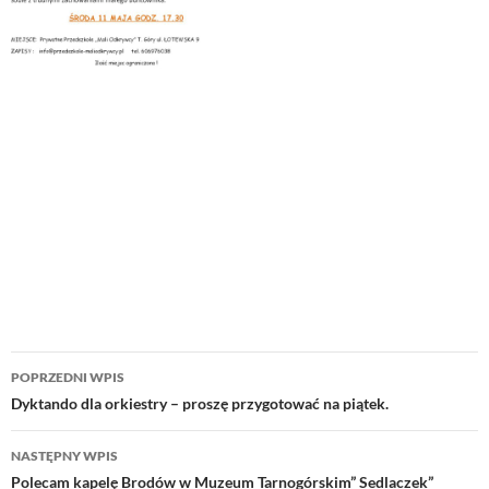
Nawigacja
POPRZEDNI WPIS
wpisu
Dyktando dla orkiestry – proszę przygotować na piątek.
NASTĘPNY WPIS
Polecam kapelę Brodów w Muzeum Tarnogórskim” Sedlaczek”