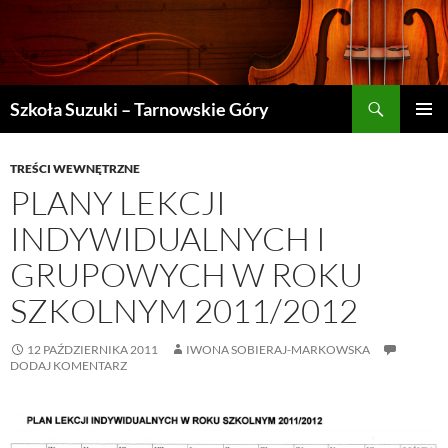
Szukaj
Szkoła Suzuki – Tarnowskie Góry
PRZEJDŹ
MENU
DO
GŁÓWN
TREŚCI
TREŚCI WEWNĘTRZNE
PLANY LEKCJI
INDYWIDUALNYCH I
GRUPOWYCH W ROKU
SZKOLNYM 2011/2012
12 PAŹDZIERNIKA 2011
IWONA SOBIERAJ-MARKOWSKA
DODAJ KOMENTARZ