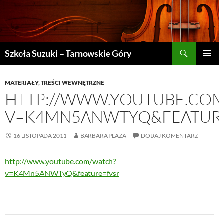
Szukaj
Szkoła Suzuki – Tarnowskie Góry
PRZEJDŹ
MENU
DO
GŁÓWN
TREŚCI
MATERIAŁY
,
TREŚCI WEWNĘTRZNE
HTTP://WWW.YOUTUBE.CO
V=K4MN5ANWTYQ&FEATUR
16 LISTOPADA 2011
BARBARA PLAZA
DODAJ KOMENTARZ
http://www.youtube.com/watch?
v=K4Mn5ANWTyQ&feature=fvsr