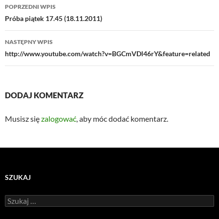
Nawigacja
POPRZEDNI WPIS
wpisu
Próba piątek 17.45 (18.11.2011)
NASTĘPNY WPIS
http://www.youtube.com/watch?v=BGCmVDl46rY&feature=related
DODAJ KOMENTARZ
Musisz się
zalogować
, aby móc dodać komentarz.
SZUKAJ
Szukaj: