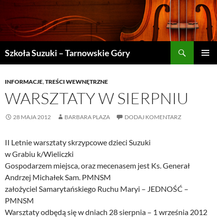
Szukaj
Szkoła Suzuki – Tarnowskie Góry
PRZEJDŹ
MENU
DO
GŁÓWN
TREŚCI
INFORMACJE
,
TREŚCI WEWNĘTRZNE
WARSZTATY W SIERPNIU
28 MAJA 2012
BARBARA PLAZA
DODAJ KOMENTARZ
II Letnie warsztaty skrzypcowe dzieci Suzuki
w Grabiu k/Wieliczki
Gospodarzem miejsca, oraz mecenasem jest Ks. Generał
Andrzej Michałek Sam. PMNSM
założyciel Samarytańskiego Ruchu Maryi – JEDNOŚĆ –
PMNSM
Warsztaty odbędą się w dniach 28 sierpnia – 1 września 2012