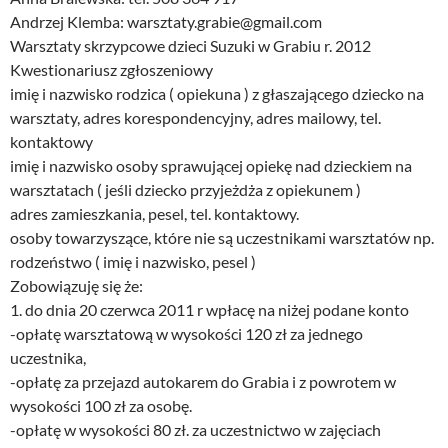
Andrzej Klemba: warsztaty.grabie@gmail.com
Warsztaty skrzypcowe dzieci Suzuki w Grabiu r. 2012
Kwestionariusz zgłoszeniowy
imię i nazwisko rodzica ( opiekuna ) z głaszającego dziecko na
warsztaty, adres korespondencyjny, adres mailowy, tel.
kontaktowy
imię i nazwisko osoby sprawującej opiekę nad dzieckiem na
warsztatach ( jeśli dziecko przyjeżdża z opiekunem )
adres zamieszkania, pesel, tel. kontaktowy.
osoby towarzyszące, które nie są uczestnikami warsztatów np.
rodzeństwo ( imię i nazwisko, pesel )
Zobowiązuję się że:
1. do dnia 20 czerwca 2011 r wpłacę na niżej podane konto
-opłatę warsztatową w wysokości 120 zł za jednego
uczestnika,
-opłatę za przejazd autokarem do Grabia i z powrotem w
wysokości 100 zł za osobę.
-opłatę w wysokości 80 zł. za uczestnictwo w zajęciach