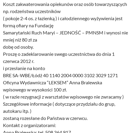
Koszt zakwaterowania opiekunów oraz osób towarzyszących
np. rodzeństwa uczestników
( pokoje 2-4 os. z łazienką ) i całodziennego wyżywienia jest
formą ofiary na Fundację
Samarytański Ruch Maryi – JEDNOŚĆ – PMNSM i wynosi nie
mniej niż 80 zł za
dobę od osoby.
Proszę o zadeklarowanie swego uczestnictwa do dnia 1
czerwca 2012 r.
i przesłanie na konto
BRE SA-WBE/Łódż 40 1140 2004 0000 3102 3029 1271
Oficyna Wydawnicza “LEKSEM” Anna Bralewska
wpisowego w wysokości 100 zł.
( w razie rezygnacji z warsztatów wpisowego nie zwracamy )
Szczegółowe informacje ( dotyczące przydziału do grup,
autokaru itp. )
zostaną rozesłane do Państwa w czerwcu.
Kontakt z organizatorami:
Anna Bralewska: tel. 508 364 917