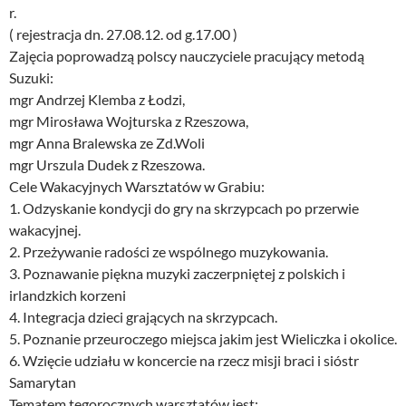
r.
( rejestracja dn. 27.08.12. od g.17.00 )
Zajęcia poprowadzą polscy nauczyciele pracujący metodą
Suzuki:
mgr Andrzej Klemba z Łodzi,
mgr Mirosława Wojturska z Rzeszowa,
mgr Anna Bralewska ze Zd.Woli
mgr Urszula Dudek z Rzeszowa.
Cele Wakacyjnych Warsztatów w Grabiu:
1. Odzyskanie kondycji do gry na skrzypcach po przerwie
wakacyjnej.
2. Przeżywanie radości ze wspólnego muzykowania.
3. Poznawanie piękna muzyki zaczerpniętej z polskich i
irlandzkich korzeni
4. Integracja dzieci grających na skrzypcach.
5. Poznanie przeuroczego miejsca jakim jest Wieliczka i okolice.
6. Wzięcie udziału w koncercie na rzecz misji braci i sióstr
Samarytan
Tematem tegorocznych warsztatów jest: