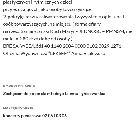
plastycznych i rytmicznych dzieci
przyjeżdżających jako osoby towarzyszące.
2. pokryję koszty zakwaterowania i wyżywienia opiekuna i
osób towarzyszących, na miejscu ( forma ofiary
na rzecz Samarytański Ruch Maryi – JEDNOŚĆ – PMNSM, nie
mniej niż 80 zł za dobę od osoby )
BRE SA-WBE/Łódż 40 1140 2004 0000 3102 3029 1271
Oficyna Wydawnicza “LEKSEM” Anna Bralewska
Nawigacja
POPRZEDNI WPIS
wpisu
Zachęcam do poparcia młodego talentu i głosowaniaa
NASTĘPNY WPIS
koncerty plenerowe 02.06 i 03.06