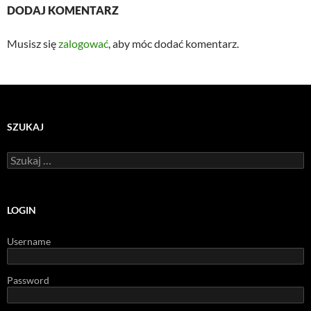
DODAJ KOMENTARZ
Musisz się
zalogować
, aby móc dodać komentarz.
SZUKAJ
Szukaj:
LOGIN
Username
Password