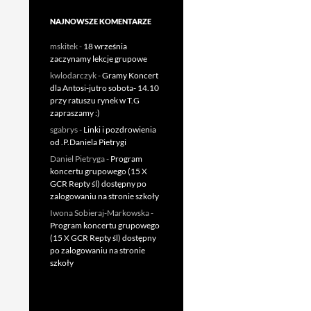
NAJNOWSZE KOMENTARZE
mskitek
-
18 września
zaczynamy lekcje grupowe
kwlodarczyk
-
Gramy Koncert
dla Antosi-jutro sobota- 14.10
przy ratuszu rynek w T.G
zapraszamy :)
sgabrys
-
Linki i pozdrowienia
od .P.Daniela Pietrygi
Daniel Pietryga
-
Program
koncertu grupowego (15 X
GCR Repty śl) dostępny po
zalogowaniu na stronie szkoły
Iwona Sobieraj-Markowska
-
Program koncertu grupowego
(15 X GCR Repty śl) dostępny
po zalogowaniu na stronie
szkoły