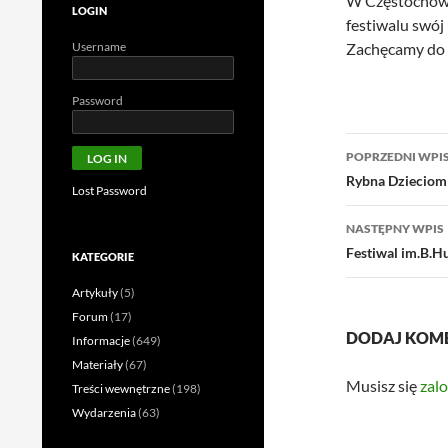
W Częstochowie
LOGIN
festiwalu swój
Username
Zachęcamy do u
Password
Nawigac
POPRZEDNI WPI
wpisu
Rybna Dzieciom 
Lost Password
NASTĘPNY WPIS
Festiwal im.B.
KATEGORIE
Artykuły
(5)
Forum
(17)
DODAJ KOM
Informacje
(649)
Materiały
(67)
Musisz się
zal
Treści wewnętrzne
(198)
Wydarzenia
(63)