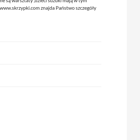
 są warsztaty ,dzieci suzuki mają w tym
nie www.skrzypki.com znajda Państwo szczegóły