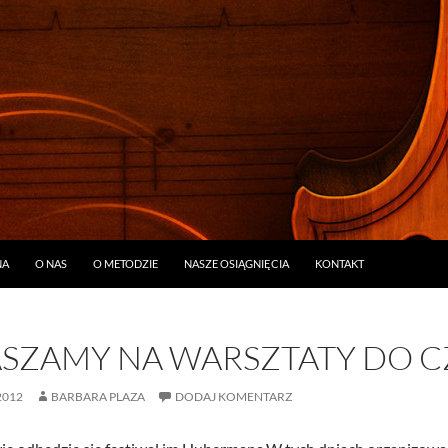
ŚCI
NA
O NAS
O METODZIE
NASZE OSIĄGNIĘCIA
KONTAKT
SZAMY NA WARSZTATY DO C
2012
BARBARA PLAZA
DODAJ KOMENTARZ