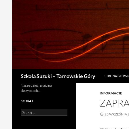
PRZEJDŹ DO TRE
Szukaj
Szkoła Suzuki – Tarnowskie Góry
STRONA GŁÓW
Nasze dzieci grają na
skrzypcach…
INFORMACJE
ZAPRA
SZUKAJ
Szukaj:
23 WRZEŚNIA 