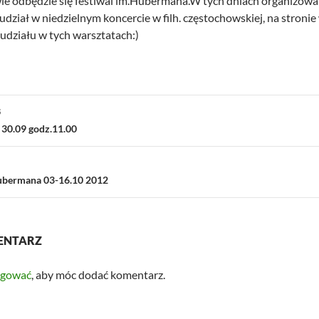
 odbędzie się festiwal im.Hubermana.W tych dniach organizowane
 udział w niedzielnym koncercie w filh. częstochowskiej, na stro
działu w tych warsztatach:)
ja
S
30.09 godz.11.00
Hubermana 03-16.10 2012
ENTARZ
ogować
, aby móc dodać komentarz.