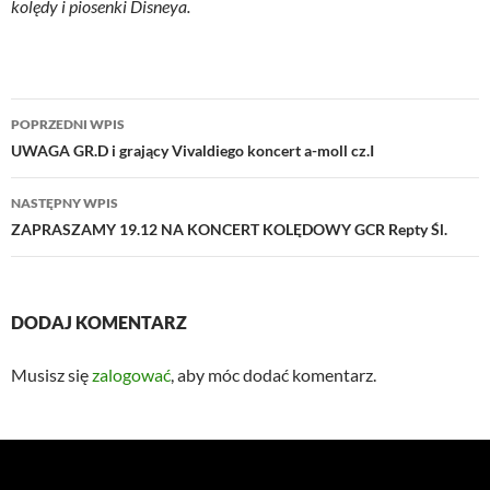
kolędy i piosenki Disneya.
Nawigacja
POPRZEDNI WPIS
wpisu
UWAGA GR.D i grający Vivaldiego koncert a-moll cz.I
NASTĘPNY WPIS
ZAPRASZAMY 19.12 NA KONCERT KOLĘDOWY GCR Repty Śl.
DODAJ KOMENTARZ
Musisz się
zalogować
, aby móc dodać komentarz.