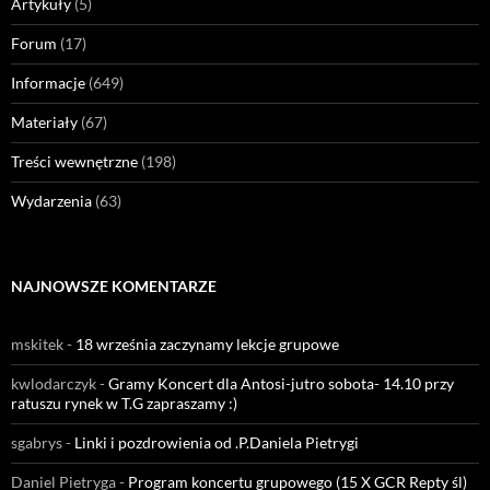
Artykuły
(5)
Forum
(17)
Informacje
(649)
Materiały
(67)
Treści wewnętrzne
(198)
Wydarzenia
(63)
NAJNOWSZE KOMENTARZE
mskitek
-
18 września zaczynamy lekcje grupowe
kwlodarczyk
-
Gramy Koncert dla Antosi-jutro sobota- 14.10 przy
ratuszu rynek w T.G zapraszamy :)
sgabrys
-
Linki i pozdrowienia od .P.Daniela Pietrygi
Daniel Pietryga
-
Program koncertu grupowego (15 X GCR Repty śl)