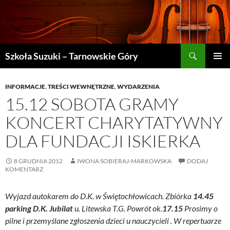
Szukaj
Szkoła Suzuki – Tarnowskie Góry
PRZEJDŹ
MENU
DO
GŁÓWN
TREŚCI
INFORMACJE
,
TREŚCI WEWNĘTRZNE
,
WYDARZENIA
15.12 SOBOTA GRAMY
KONCERT CHARYTATYWNY
DLA FUNDACJI ISKIERKA
8 GRUDNIA 2012
IWONA SOBIERAJ-MARKOWSKA
DODAJ
KOMENTARZ
Wyjazd autokarem do D.K. w Świętochłowicach. Zbiórka
14.45
parking D.K. Jubilat
u. Litewska T.G. Powrót ok.
17.15
Prosimy o
pilne i przemyślane zgłoszenia dzieci u nauczycieli . W repertuarze