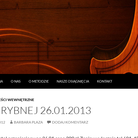
ŚCI
NA
O NAS
O METODZIE
NASZE OSIĄGNIĘCIA
KONTAKT
EŚCI WEWNĘTRZNE
 RYBNEJ 26.01.2013
012
BARBARA PLAZA
DODAJ KOMENTARZ