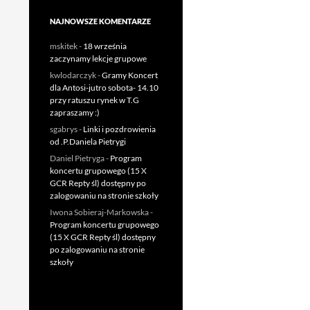
NAJNOWSZE KOMENTARZE
mskitek
-
18 września
zaczynamy lekcje grupowe
kwlodarczyk
-
Gramy Koncert
dla Antosi-jutro sobota- 14.10
przy ratuszu rynek w T.G
zapraszamy :)
sgabrys
-
Linki i pozdrowienia
od .P.Daniela Pietrygi
Daniel Pietryga
-
Program
koncertu grupowego (15 X
GCR Repty śl) dostępny po
zalogowaniu na stronie szkoły
Iwona Sobieraj-Markowska
-
Program koncertu grupowego
(15 X GCR Repty śl) dostępny
po zalogowaniu na stronie
szkoły