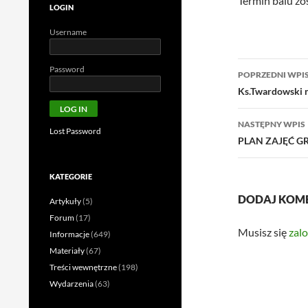
Termin balu zo
LOGIN
Username
Nawigac
Password
POPRZEDNI WPI
wpisu
Ks.Twardowski n
NASTĘPNY WPIS
Lost Password
PLAN ZAJĘĆ G
KATEGORIE
DODAJ KOM
Artykuły
(5)
Forum
(17)
Musisz się
zal
Informacje
(649)
Materiały
(67)
Treści wewnętrzne
(198)
Wydarzenia
(63)