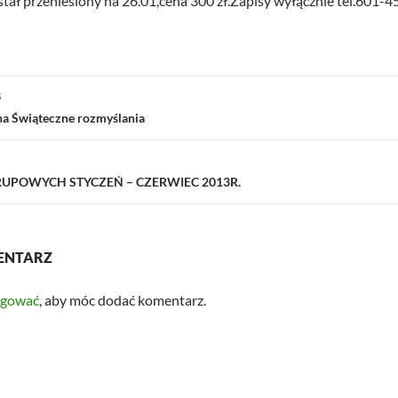
stał przeniesiony na 26.01,cena 300 zł.Zapisy wyłącznie tel.601-
ja
S
a Świąteczne rozmyślania
RUPOWYCH STYCZEŃ – CZERWIEC 2013R.
ENTARZ
ogować
, aby móc dodać komentarz.