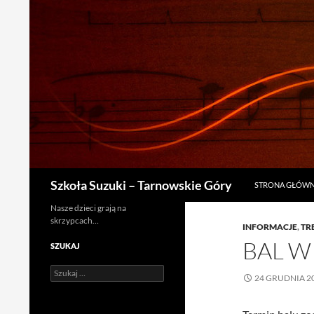
PRZEJDŹ DO TRE
Szukaj
Szkoła Suzuki – Tarnowskie Góry
STRONA GŁÓW
Nasze dzieci grają na
skrzypcach…
INFORMACJE
,
TR
BAL W
SZUKAJ
Szukaj:
24 GRUDNIA 2