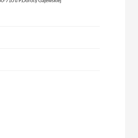
450-710 u P.Doroty Gajewskiej