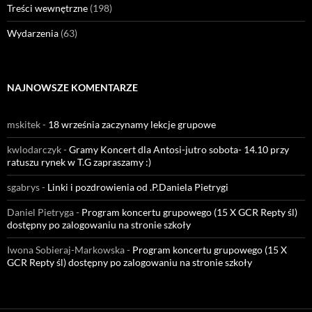
Treści wewnętrzne
(198)
Wydarzenia
(63)
NAJNOWSZE KOMENTARZE
mskitek
-
18 września zaczynamy lekcje grupowe
kwlodarczyk
-
Gramy Koncert dla Antosi-jutro sobota- 14.10 przy
ratuszu rynek w T.G zapraszamy :)
sgabrys
-
Linki i pozdrowienia od .P.Daniela Pietrygi
Daniel Pietryga
-
Program koncertu grupowego (15 X GCR Repty śl)
dostępny po zalogowaniu na stronie szkoły
Iwona Sobieraj-Markowska
-
Program koncertu grupowego (15 X
GCR Repty śl) dostępny po zalogowaniu na stronie szkoły