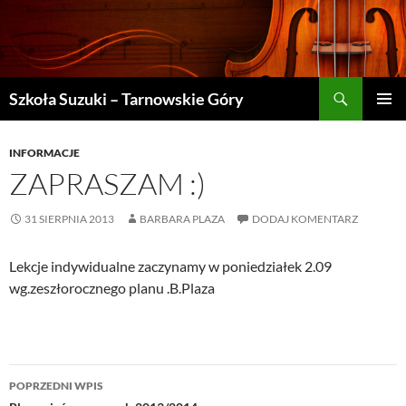
Szukaj
Szkoła Suzuki – Tarnowskie Góry
PRZEJDŹ
MENU
DO
GŁÓWN
TREŚCI
INFORMACJE
ZAPRASZAM :)
31 SIERPNIA 2013
BARBARA PLAZA
DODAJ KOMENTARZ
Lekcje indywidualne zaczynamy w poniedziałek 2.09
wg.zeszłorocznego planu .B.Plaza
Nawigacja
POPRZEDNI WPIS