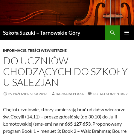
Szukaj
Szkoła Suzuki – Tarnowskie Góry
PRZEJDŹ
MENU
DO
GŁÓWN
TREŚCI
INFORMACJE
,
TREŚCI WEWNĘTRZNE
DO UCZNIÓW
CHODZĄCYCH DO SZKOŁY
U SALEZJAN
29 PAŹDZIERNIKA 2013
BARBARA PLAZA
DODAJ KOMENTARZ
Chętni uczniowie, którzy zamierzają brać udział w wieczorze
św. Cecylii (14.11) – proszę zgłosić się (do 30.10) do Julii
Łomotowskiej (sms-em) na nr
665 127 653
. Proponowany
program Book 1 – menuet 3; Book 2 – Walc Brahmsa; Bourre