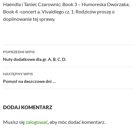
Haendla i Taniec Czarownic; Book 3 – Humoreska Dworzaka;
Book 4 -concert a. Vivaldiego cz. 1. Rodziców proszę o
dopilnowanie tej sprawy.
Nawigacja
POPRZEDNI WPIS
wpisu
Nuty dodatkowe dla gr. A, B, C, D.
NASTĘPNY WPIS
Pomysł na deszczowe dni …
DODAJ KOMENTARZ
Musisz się
zalogować
, aby móc dodać komentarz.