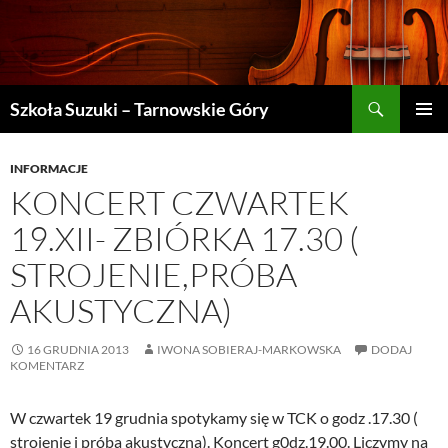
Szukaj
Szkoła Suzuki – Tarnowskie Góry
PRZEJDŹ
MENU
DO
GŁÓWN
TREŚCI
INFORMACJE
KONCERT CZWARTEK
19.XII- ZBIÓRKA 17.30 (
STROJENIE,PRÓBA
AKUSTYCZNA)
16 GRUDNIA 2013
IWONA SOBIERAJ-MARKOWSKA
DODAJ
KOMENTARZ
W czwartek 19 grudnia spotykamy się w TCK o godz .17.30 (
strojenie i próba akustyczna). Koncert g0dz.19.00. Liczymy na