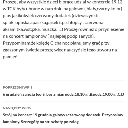
Proszę , aby wszystkie dzieci biorące udział w koncercie 19.12
w TCK były ubrane w tym dniu na galowo ( biały,czarny kolor)
plus jakikolwiek czerwony dodatek (dziewczynki:
spinki,opaska,apaszka,pasek itp. chłopcy : czerwona
aksamitka,wstążka, muszka….:) Proszę również o przyniesienie
na koncert lampionów ( najlepiej podpisanych).
Przypominam,że kolędę Cicha noc planujemy grać przy
zgaszonym świetle,proszę więc nauczyć się tego utworu na
pamięć.
Nawigacja
POPRZEDNI WPIS
wpisu
6 grudzień zajęcia teorii bez zmian godz.18.10 gr.B,godz.19.00 gr.C,D
NASTĘPNY WPIS
Strój na koncert 19 grudnia galowy+czerwony dodatek. Przynosimy
lampiony. Szczegóły na str. szkoły po zalog.