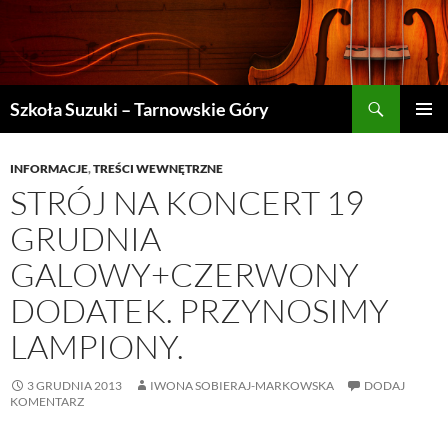
Szukaj
Szkoła Suzuki – Tarnowskie Góry
PRZEJDŹ
MENU
DO
GŁÓWN
TREŚCI
INFORMACJE
,
TREŚCI WEWNĘTRZNE
STRÓJ NA KONCERT 19
GRUDNIA
GALOWY+CZERWONY
DODATEK. PRZYNOSIMY
LAMPIONY.
3 GRUDNIA 2013
IWONA SOBIERAJ-MARKOWSKA
DODAJ
KOMENTARZ