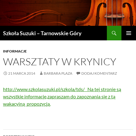
Szukaj
Szkoła Suzuki – Tarnowskie Góry
PRZEJDŹ
MENU
DO
GŁÓWN
TREŚCI
INFORMACJE
WARSZTATY W KRYNICY
21 MARCA 2014
BARBARA PLAZA
DODAJ KOMENTARZ
http://www.szkolasuzuki.pl/szkola/tds/ Na tej stronie są
wszystkie informacje,zapraszam do zapoznania się z tą
wakacyjną propozycją.
Nawigacja