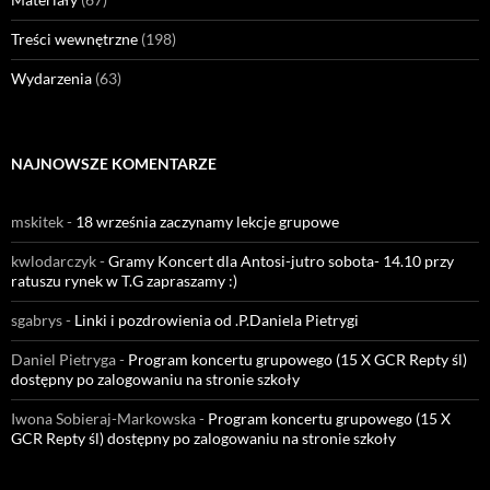
Treści wewnętrzne
(198)
Wydarzenia
(63)
NAJNOWSZE KOMENTARZE
mskitek
-
18 września zaczynamy lekcje grupowe
kwlodarczyk
-
Gramy Koncert dla Antosi-jutro sobota- 14.10 przy
ratuszu rynek w T.G zapraszamy :)
sgabrys
-
Linki i pozdrowienia od .P.Daniela Pietrygi
Daniel Pietryga
-
Program koncertu grupowego (15 X GCR Repty śl)
dostępny po zalogowaniu na stronie szkoły
Iwona Sobieraj-Markowska
-
Program koncertu grupowego (15 X
GCR Repty śl) dostępny po zalogowaniu na stronie szkoły