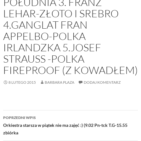
POŁUDNIA 3. FRANZ
LEHAR-ZŁOTO I SREBRO
4.GANGLAT FRAN
APPELBO-POLKA
IRLANDZKA 5.JOSEF
STRAUSS -POLKA
FIREPROOF (Z KOWADŁEM)
8 LUTEGO 2015
BARBARA PLAZA
DODAJ KOMENTARZ
Nawigacja
POPRZEDNI WPIS
wpisu
Orkiestra starsza w piątek nie ma zajęć :) (9.02 Pn-tck T.G-15.55
zbiórka