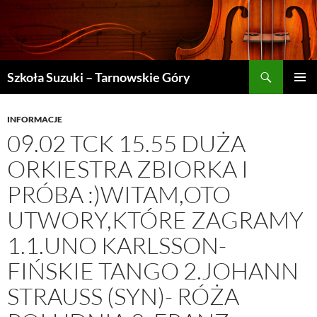
Szukaj
Szkoła Suzuki – Tarnowskie Góry
PRZEJDŹ
MENU
DO
GŁÓWN
TREŚCI
INFORMACJE
09.02 TCK 15.55 DUŻA
ORKIESTRA ZBIORKA I
PRÓBA :)WITAM,OTO
UTWORY,KTÓRE ZAGRAMY
1.1.UNO KARLSSON-
FIŃSKIE TANGO 2.JOHANN
STRAUSS (SYN)- RÓŻA