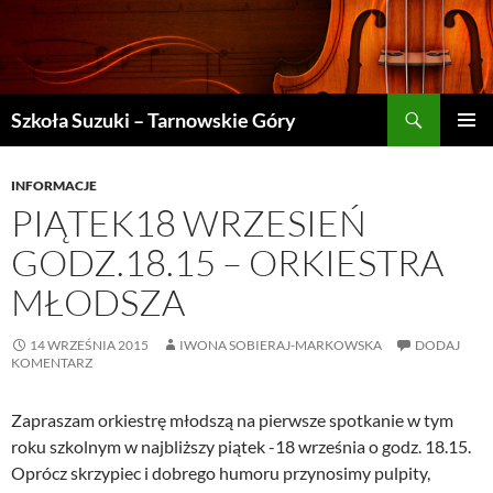
Szukaj
Szkoła Suzuki – Tarnowskie Góry
PRZEJDŹ
MENU
DO
GŁÓWN
TREŚCI
INFORMACJE
PIĄTEK18 WRZESIEŃ
GODZ.18.15 – ORKIESTRA
MŁODSZA
14 WRZEŚNIA 2015
IWONA SOBIERAJ-MARKOWSKA
DODAJ
KOMENTARZ
Zapraszam orkiestrę młodszą na pierwsze spotkanie w tym
roku szkolnym w najbliższy piątek -18 września o godz. 18.15.
Oprócz skrzypiec i dobrego humoru przynosimy pulpity,