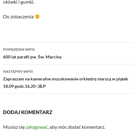
ołówki i gumki.
Do zobaczenia
Nawigacja
POPRZEDNI WPIS
wpisu
600 lat parafii pw. Św. Marcina
NASTĘPNY WPIS
Zapraszam na kameralne muzykowanie orkiestrę starszą w piątek
18.09 godz.16.20-:)B.P
DODAJ KOMENTARZ
Musisz się
zalogować
, aby móc dodać komentarz.