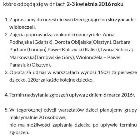
które odbędą się w dniach
2-3 kwietnia 2016 roku
Zapraszamy do uczestnictwa dzieci grające na
skrzypcach i
wiolonczeli
.
Zajęcia poprowadzą znakomici nauczyciele :Anna
Podhajska (Gdańsk), Dorota Obijalska(Olsztyn), Barbara
Parham (Londyn),Paweł Kulczycki
(Kalisz), Iwona Sobieraj
–
Markowska(Tarnowskie Góry),
Wiolonczela – Paweł
Panasiuk
(Olsztyn).
Opłata za udział w warsztatach wynosi 150zł za pierwsze
dziecko, 120zł za każde kolejne dziecko.
Termin nadsyłania zgłoszeń upływa z dniem 6 marca 2016r.
W tegorocznej edycji warsztatów dzieci planujemy grupy
maksymalnie 20 osobowe,
nie ma możliwości zapisania dziecka po upływie terminu
zgłoszeń.