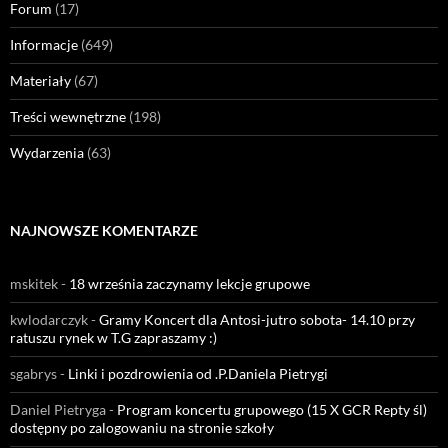
Forum
(17)
Informacje
(649)
Materiały
(67)
Treści wewnętrzne
(198)
Wydarzenia
(63)
NAJNOWSZE KOMENTARZE
mskitek
-
18 września zaczynamy lekcje grupowe
kwlodarczyk
-
Gramy Koncert dla Antosi-jutro sobota- 14.10 przy
ratuszu rynek w T.G zapraszamy :)
sgabrys
-
Linki i pozdrowienia od .P.Daniela Pietrygi
Daniel Pietryga
-
Program koncertu grupowego (15 X GCR Repty śl)
dostępny po zalogowaniu na stronie szkoły