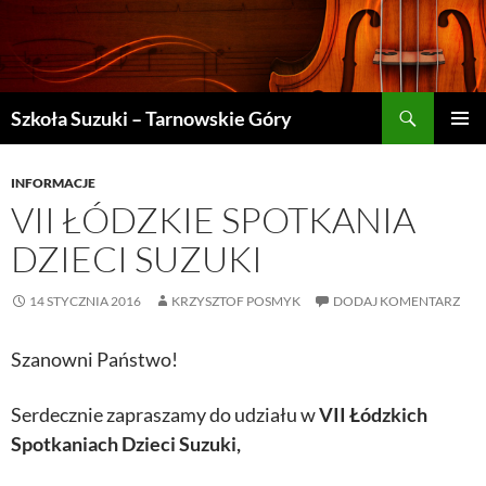
Szukaj
Szkoła Suzuki – Tarnowskie Góry
PRZEJDŹ
MENU
DO
GŁÓWN
TREŚCI
INFORMACJE
VII ŁÓDZKIE SPOTKANIA
DZIECI SUZUKI
14 STYCZNIA 2016
KRZYSZTOF POSMYK
DODAJ KOMENTARZ
Szanowni Państwo!
Serdecznie zapraszamy do udziału w
VII Łódzkich
Spotkaniach Dzieci Suzuki,