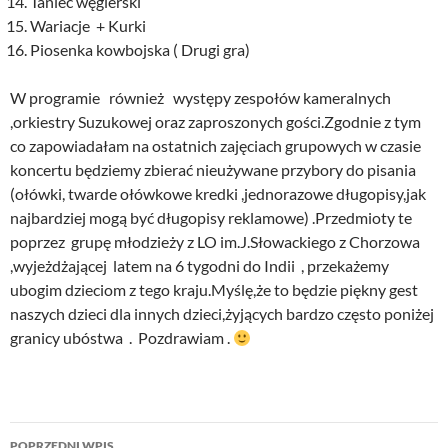
Taniec węgierski
Wariacje + Kurki
Piosenka kowbojska ( Drugi gra)
W programie również występy zespołów kameralnych
,orkiestry Suzukowej oraz zaproszonych gości.Zgodnie z tym
co zapowiadałam na ostatnich zajęciach grupowych w czasie
koncertu będziemy zbierać nieużywane przybory do pisania
(ołówki, twarde ołówkowe kredki ,jednorazowe długopisy,jak
najbardziej mogą być długopisy reklamowe) .Przedmioty te
poprzez grupę młodzieży z LO im.J.Słowackiego z Chorzowa
,wyjeżdżającej latem na 6 tygodni do Indii , przekażemy
ubogim dzieciom z tego kraju.Myślę,że to będzie piękny gest
naszych dzieci dla innych dzieci,żyjących bardzo często poniżej
granicy ubóstwa . Pozdrawiam .
Nawigacja
POPRZEDNI WPIS