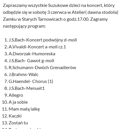
Zapraszamy wszystkie Suzukowe dzieci na koncert, który
odbędzie się w sobotę 3 czerwca w Atelier( dawna stodoła)
Zamku w Starych Tarnowicach o godz.17.00. Zagramy
następujący program:
J.S.Bach-Koncert podwójny d-moll
A.Vivaldi-Koncert a-moll cz.1
A.Dworzak-Humoreska
J.S.Bach- Gawot g-moll
R.Schumann-Dwóch Grenadierów
J.Brahms-Walc
G.Haendel- Chorus (1)
J.S.Bach-Menuet1
Allegro
A ja sobie
Mam małą lalkę
Kaczki
Zostań tu