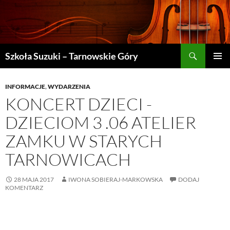
Szukaj
Szkoła Suzuki – Tarnowskie Góry
PRZEJDŹ
MENU
DO
GŁÓWN
TREŚCI
INFORMACJE
,
WYDARZENIA
KONCERT DZIECI -
DZIECIOM 3 .06 ATELIER
ZAMKU W STARYCH
TARNOWICACH
28 MAJA 2017
IWONA SOBIERAJ-MARKOWSKA
DODAJ
KOMENTARZ