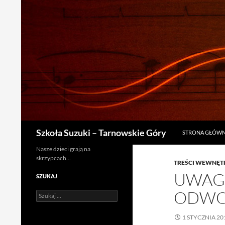
PRZEJDŹ DO TRE
Szukaj
Szkoła Suzuki – Tarnowskie Góry
STRONA GŁÓW
Nasze dzieci grają na
skrzypcach…
TREŚCI WEWNĘT
UWAGA
SZUKAJ
ODWO
Szukaj:
1 STYCZNIA 20