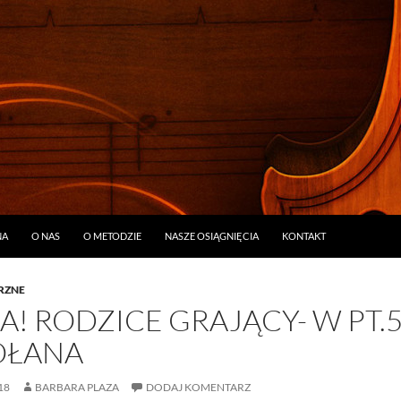
ŚCI
NA
O NAS
O METODZIE
NASZE OSIĄGNIĘCIA
KONTAKT
RZNE
! RODZICE GRAJĄCY- W PT.5
ŁANA
18
BARBARA PLAZA
DODAJ KOMENTARZ