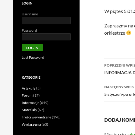
LOGIN
W piątek 5.01.
Username
Zapraszmy na 
Password
orkiestrze
Lost Password
Nawigac
POPRZEDNI WPI
wpisu
INFORMACJA D
KATEGORIE
NASTĘPNY WPIS
Artykuły
(5)
5 styczeń-po or
Forum
(17)
Informacje
(649)
Materiały
(67)
Treści wewnętrzne
(198)
DODAJ KOM
Wydarzenia
(63)
Musisz się
zal