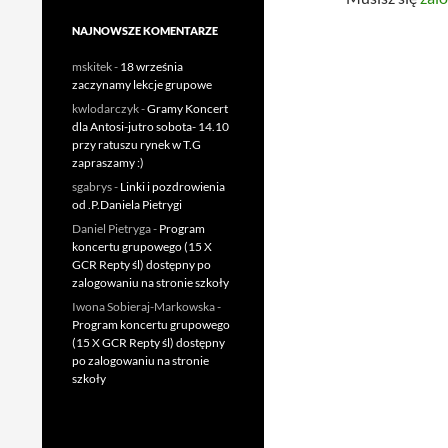
NAJNOWSZE KOMENTARZE
mskitek
-
18 września
zaczynamy lekcje grupowe
kwlodarczyk
-
Gramy Koncert
dla Antosi-jutro sobota- 14.10
przy ratuszu rynek w T.G
zapraszamy :)
sgabrys
-
Linki i pozdrowienia
od .P.Daniela Pietrygi
Daniel Pietryga
-
Program
koncertu grupowego (15 X
GCR Repty śl) dostępny po
zalogowaniu na stronie szkoły
Iwona Sobieraj-Markowska
-
Program koncertu grupowego
(15 X GCR Repty śl) dostępny
po zalogowaniu na stronie
szkoły