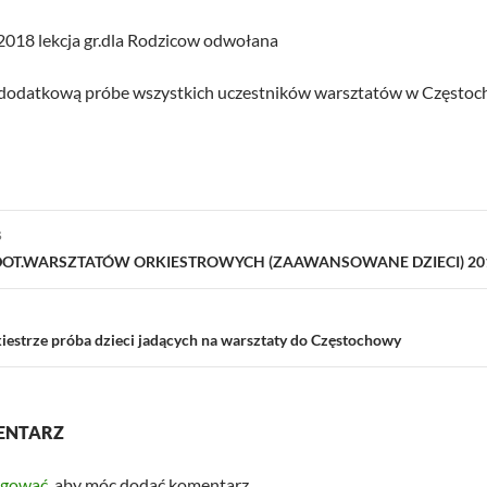
2018 lekcja gr.dla Rodzicow odwołana
dodatkową próbe wszystkich uczestników warsztatów w Częstoch
ja
S
OT.WARSZTATÓW ORKIESTROWYCH (ZAAWANSOWANE DZIECI) 201
kiestrze próba dzieci jadących na warsztaty do Częstochowy
ENTARZ
ogować
, aby móc dodać komentarz.