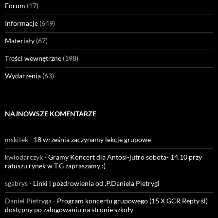
Forum
(17)
Informacje
(649)
Materiały
(67)
Treści wewnętrzne
(198)
Wydarzenia
(63)
NAJNOWSZE KOMENTARZE
mskitek
-
18 września zaczynamy lekcje grupowe
kwlodarczyk
-
Gramy Koncert dla Antosi-jutro sobota- 14.10 przy
ratuszu rynek w T.G zapraszamy :)
sgabrys
-
Linki i pozdrowienia od .P.Daniela Pietrygi
Daniel Pietryga
-
Program koncertu grupowego (15 X GCR Repty śl)
dostępny po zalogowaniu na stronie szkoły