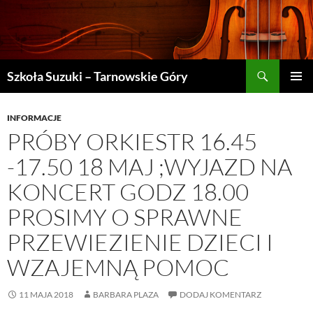
Szukaj
Szkoła Suzuki – Tarnowskie Góry
PRZEJDŹ
MENU
DO
GŁÓWN
TREŚCI
INFORMACJE
PRÓBY ORKIESTR 16.45
-17.50 18 MAJ ;WYJAZD NA
KONCERT GODZ 18.00
PROSIMY O SPRAWNE
PRZEWIEZIENIE DZIECI I
WZAJEMNĄ POMOC
11 MAJA 2018
BARBARA PLAZA
DODAJ KOMENTARZ