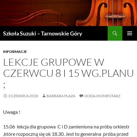
Szukaj
Szkoła Suzuki – Tarnowskie Góry
PRZEJDŹ
MENU
DO
GŁÓWN
TREŚCI
INFORMACJE
LEKCJE GRUPOWE W
CZERWCU 8 I 15 WG.PLANU
;
3 CZERWCA 2018
BARBARA PLAZA
DODAJ KOMENTARZ
Uwaga !
15.06 lekcja dla grupowa C i D zamieniona na próby orkiestr
,które rozpoczną się ok 18.30. Jest to generalna próba przed