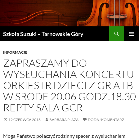
Szukaj
Szkoła Suzuki – Tarnowskie Góry
PRZEJDŹ
MENU
DO
GŁÓWN
TREŚCI
INFORMACJE
ZAPRASZAMY DO
WYSŁUCHANIA KONCERTU
ORKIESTR DZIECI Z GR A I B
W SRODE 20.06 GODZ.18.30
REPTY SALA GCR
12 CZERWCA 2018
BARBARA PLAZA
DODAJ KOMENTARZ
Moga Państwo połaczyć rodzinny spacer z wysłuchaniem