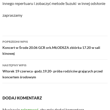
innego repertuaru i zobaczyć metode Suzuki w innej odsłonie
zapraszamy
Nawigacja
POPRZEDNI WPIS
wpisu
Koncert w Środe 20.06 GCR ork.MŁODSZA zbiórka 17.20 w sali
kinowej
NASTĘPNY WPIS
Wtorek 19 czerwca -godz.19.20- próba rodziców grających przed
koncertem środowym
DODAJ KOMENTARZ
Musisz się
zalogować
, aby móc dodać komentarz.