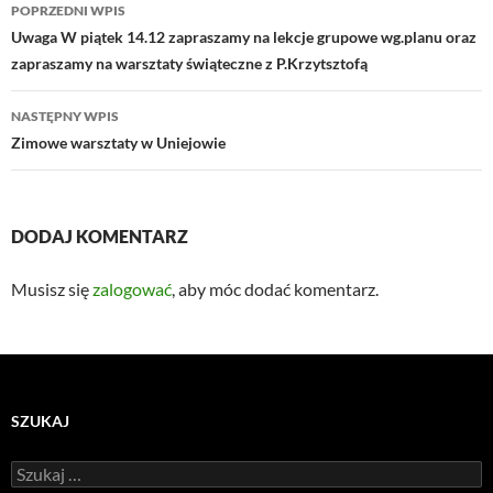
Nawigacja
POPRZEDNI WPIS
wpisu
Uwaga W piątek 14.12 zapraszamy na lekcje grupowe wg.planu oraz
zapraszamy na warsztaty świąteczne z P.Krzytsztofą
NASTĘPNY WPIS
Zimowe warsztaty w Uniejowie
DODAJ KOMENTARZ
Musisz się
zalogować
, aby móc dodać komentarz.
SZUKAJ
Szukaj: