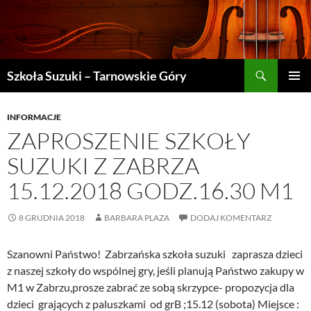
Szukaj
Szkoła Suzuki – Tarnowskie Góry
PRZEJDŹ
MENU
DO
GŁÓWN
TREŚCI
INFORMACJE
ZAPROSZENIE SZKOŁY
SUZUKI Z ZABRZA
15.12.2018 GODZ.16.30 M1
8 GRUDNIA 2018
BARBARA PLAZA
DODAJ KOMENTARZ
Szanowni Państwo! Zabrzańska szkoła suzuki zaprasza dzieci
z naszej szkoły do wspólnej gry, jeśli planują Państwo zakupy w
M1 w Zabrzu,prosze zabrać ze sobą skrzypce- propozycja dla
dzieci grających z paluszkami od grB ;15.12 (sobota) Miejsce :