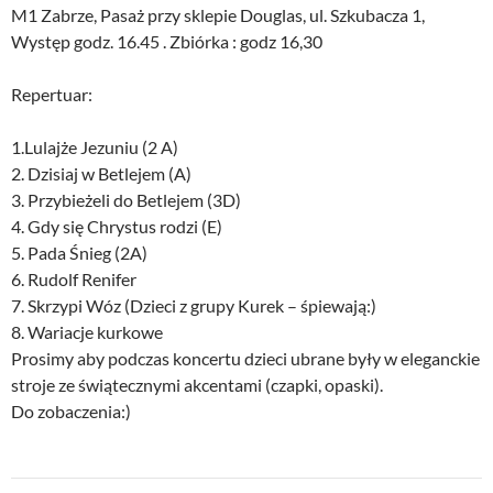
M1 Zabrze, Pasaż przy sklepie Douglas, ul. Szkubacza 1,
Występ godz. 16.45 . Zbiórka : godz 16,30
Repertuar:
1.Lulajże Jezuniu (2 A)
2. Dzisiaj w Betlejem (A)
3. Przybieżeli do Betlejem (3D)
4. Gdy się Chrystus rodzi (E)
5. Pada Śnieg (2A)
6. Rudolf Renifer
7. Skrzypi Wóz (Dzieci z grupy Kurek – śpiewają:)
8. Wariacje kurkowe
Prosimy aby podczas koncertu dzieci ubrane były w eleganckie
stroje ze świątecznymi akcentami (czapki, opaski).
Do zobaczenia:)