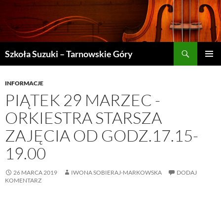
Szukaj
Szkoła Suzuki – Tarnowskie Góry
PRZEJDŹ
MENU
DO
GŁÓWN
TREŚCI
INFORMACJE
PIĄTEK 29 MARZEC -
ORKIESTRA STARSZA
ZAJĘCIA OD GODZ.17.15-
19.00
26 MARCA 2019
IWONA SOBIERAJ-MARKOWSKA
DODAJ
KOMENTARZ