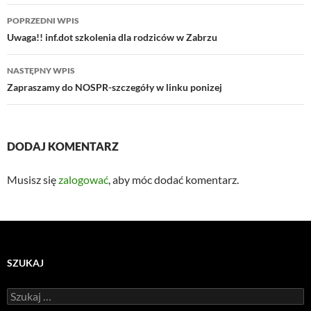
Nawigacja
POPRZEDNI WPIS
wpisu
Uwaga!! inf.dot szkolenia dla rodziców w Zabrzu
NASTĘPNY WPIS
Zapraszamy do NOSPR-szczegóły w linku ponizej
DODAJ KOMENTARZ
Musisz się
zalogować
, aby móc dodać komentarz.
SZUKAJ
Szukaj: