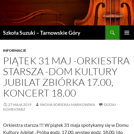
Szukaj
Szkoła Suzuki – Tarnowskie Góry
PRZEJDŹ
MENU
DO
GŁÓWN
TREŚCI
INFORMACJE
PIĄTEK 31 MAJ -ORKIESTRA
STARSZA -DOM KULTURY
JUBILAT ZBIÓRKA 17.00,
KONCERT 18.00
27 MAJA 2019
IWONA SOBIERAJ-MARKOWSKA
DODAJ
KOMENTARZ
Orkiestra starsza !!! W piątek 31 maja spotykamy się w Domu
Kultury Jubilat . Próba godz. 17.00, występ godz. 18.00. (do