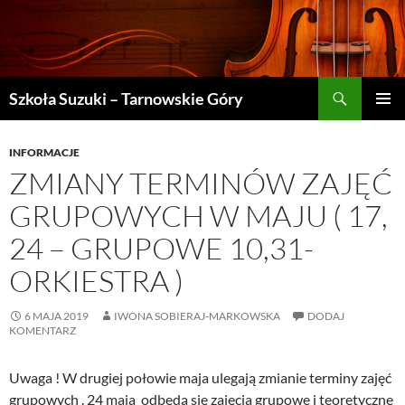
Szukaj
Szkoła Suzuki – Tarnowskie Góry
PRZEJDŹ
MENU
DO
GŁÓWN
TREŚCI
INFORMACJE
ZMIANY TERMINÓW ZAJĘĆ
GRUPOWYCH W MAJU ( 17,
24 – GRUPOWE 10,31-
ORKIESTRA )
6 MAJA 2019
IWONA SOBIERAJ-MARKOWSKA
DODAJ
KOMENTARZ
Uwaga ! W drugiej połowie maja ulegają zmianie terminy zajęć
grupowych . 24 maja odbędą się zajęcia grupowe i teoretyczne