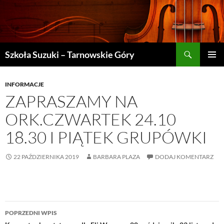
Szukaj
Szkoła Suzuki – Tarnowskie Góry
PRZEJDŹ
MENU
DO
GŁÓWN
TREŚCI
INFORMACJE
ZAPRASZAMY NA
ORK.CZWARTEK 24.10
18.30 I PIĄTEK GRUPÓWKI
22 PAŹDZIERNIKA 2019
BARBARA PLAZA
DODAJ KOMENTARZ
Nawigacja
POPRZEDNI WPIS