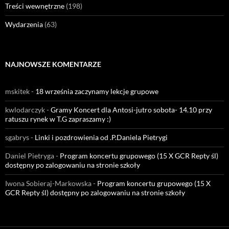
Treści wewnętrzne
(198)
Wydarzenia
(63)
NAJNOWSZE KOMENTARZE
mskitek
-
18 września zaczynamy lekcje grupowe
kwlodarczyk
-
Gramy Koncert dla Antosi-jutro sobota- 14.10 przy
ratuszu rynek w T.G zapraszamy :)
sgabrys
-
Linki i pozdrowienia od .P.Daniela Pietrygi
Daniel Pietryga
-
Program koncertu grupowego (15 X GCR Repty śl)
dostępny po zalogowaniu na stronie szkoły
Iwona Sobieraj-Markowska
-
Program koncertu grupowego (15 X
GCR Repty śl) dostępny po zalogowaniu na stronie szkoły