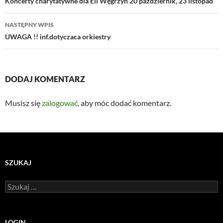
wpisu
Koncerty charytatywne dla Eli Węgrzyn 20 październik, 23 listopad
NASTĘPNY WPIS
UWAGA !! inf.dotyczaca orkiestry
DODAJ KOMENTARZ
Musisz się
zalogować
, aby móc dodać komentarz.
SZUKAJ
Szukaj:
LOGIN