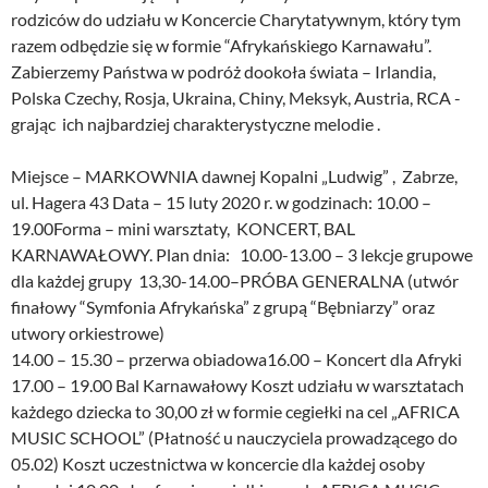
rodziców do udziału w Koncercie Charytatywnym, który tym
razem odbędzie się w formie “Afrykańskiego Karnawału”.
Zabierzemy Państwa w podróż dookoła świata – Irlandia,
Polska Czechy, Rosja, Ukraina, Chiny, Meksyk, Austria, RCA -
grając ich najbardziej charakterystyczne melodie .
Miejsce – MARKOWNIA dawnej Kopalni „Ludwig” , Zabrze,
ul. Hagera 43 Data – 15 luty 2020 r. w godzinach: 10.00 –
19.00Forma – mini warsztaty, KONCERT, BAL
KARNAWAŁOWY. Plan dnia: 10.00-13.00 – 3 lekcje grupowe
dla każdej grupy 13,30-14.00–PRÓBA GENERALNA (utwór
finałowy “Symfonia Afrykańska” z grupą “Bębniarzy” oraz
utwory orkiestrowe)
14.00 – 15.30 – przerwa obiadowa16.00 – Koncert dla Afryki
17.00 – 19.00 Bal Karnawałowy Koszt udziału w warsztatach
każdego dziecka to 30,00 zł w formie cegiełki na cel „AFRICA
MUSIC SCHOOL” (Płatność u nauczyciela prowadzącego do
05.02) Koszt uczestnictwa w koncercie dla każdej osoby