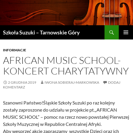
Szukaj
Szkoła Suzuki – Tarnowskie Góry
PRZEJDŹ
MENU
DO
GŁÓWN
TREŚCI
INFORMACJE
AFRICAN MUSIC SCHOOL-
KONCERT CHARYTATYWNY
2 GRUDNIA 2019
IWONA SOBIERAJ-MARKOWSKA
DODAJ
KOMENTARZ
Szanowni Państwo!Śląskie Szkoły Suzuki po raz kolejny
zostały zaproszone do udziału w projekcie pt.„AFRICAN
MUSIC SCHOOL” – pomoc na rzecz nowo powstałej Pierwszej
Szkoły Muzycznej w Republice Centralnej Afryki.
Aby wesprzeć akcję zapraszamy wszystkie Dzieci oraz ich