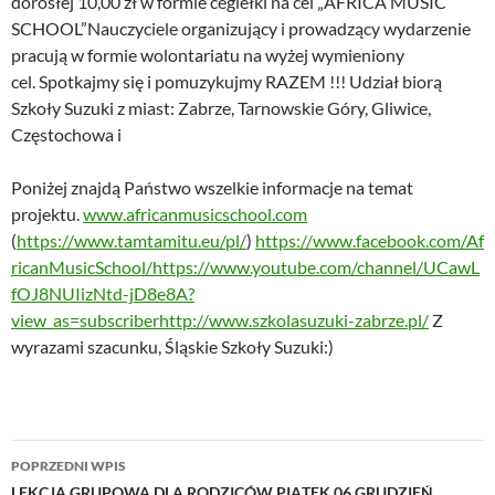
dorosłej 10,00 zł w formie cegiełki na cel „AFRICA MUSIC
SCHOOL”Nauczyciele organizujący i prowadzący wydarzenie
pracują w formie wolontariatu na wyżej wymieniony
cel. Spotkajmy się i pomuzykujmy RAZEM !!! Udział biorą
Szkoły Suzuki z miast: Zabrze, Tarnowskie Góry, Gliwice,
Częstochowa i
Poniżej znajdą Państwo wszelkie informacje na temat
projektu.
www.africanmusicschool.com
(
https://www.tamtamitu.eu/pl/
)
https://www.facebook.com/Af
ricanMusicSchool/
https://www.youtube.com/channel/UCawL
fOJ8NUIizNtd-jD8e8A?
view_as=subscriber
http://www.szkolasuzuki-zabrze.pl/
Z
wyrazami szacunku, Śląskie Szkoły Suzuki:)
Nawigacja
POPRZEDNI WPIS
LEKCJA GRUPOWA DLA RODZICÓW PIĄTEK 06 GRUDZIEŃ