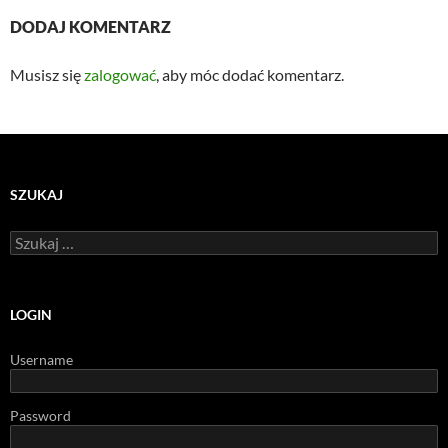
DODAJ KOMENTARZ
Musisz się
zalogować
, aby móc dodać komentarz.
SZUKAJ
Szukaj:
LOGIN
Username
Password