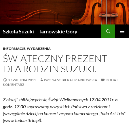
Szukaj
Szkoła Suzuki – Tarnowskie Góry
PRZEJDŹ
MENU
DO
GŁÓWN
TREŚCI
INFORMACJE
,
WYDARZENIA
ŚWIĄTECZNY PREZENT
DLA RODZIN SUZUKI.
8 KWIETNIA 2011
IWONA SOBIERAJ-MARKOWSKA
DODAJ
KOMENTARZ
Z okazji zbliżających się Świąt Wielkanocnych
17.04 2011r. o
godz. 17.00
zapraszamy wszystkich Państwa z rodzinami
(szczególnie dzieci) na koncert zespołu kameralnego ,,Todo Art Trio”
(www. todoarttrio.pl).