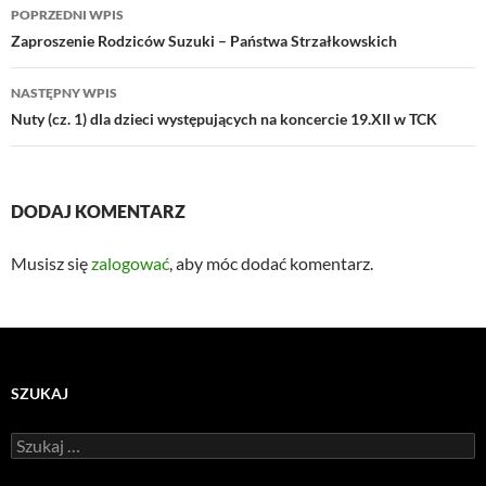
Nawigacja
POPRZEDNI WPIS
wpisu
Zaproszenie Rodziców Suzuki – Państwa Strzałkowskich
NASTĘPNY WPIS
Nuty (cz. 1) dla dzieci występujących na koncercie 19.XII w TCK
DODAJ KOMENTARZ
Musisz się
zalogować
, aby móc dodać komentarz.
SZUKAJ
Szukaj: