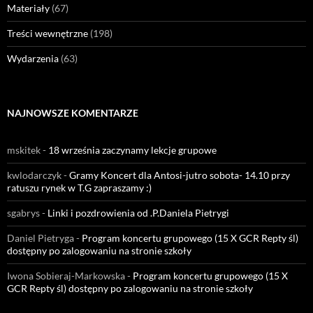
Materiały
(67)
Treści wewnętrzne
(198)
Wydarzenia
(63)
NAJNOWSZE KOMENTARZE
mskitek
-
18 września zaczynamy lekcje grupowe
kwlodarczyk
-
Gramy Koncert dla Antosi-jutro sobota- 14.10 przy
ratuszu rynek w T.G zapraszamy :)
sgabrys
-
Linki i pozdrowienia od .P.Daniela Pietrygi
Daniel Pietryga
-
Program koncertu grupowego (15 X GCR Repty śl)
dostępny po zalogowaniu na stronie szkoły
Iwona Sobieraj-Markowska
-
Program koncertu grupowego (15 X
GCR Repty śl) dostępny po zalogowaniu na stronie szkoły