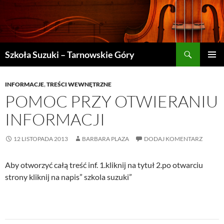
Szukaj
Szkoła Suzuki – Tarnowskie Góry
PRZEJDŹ
MENU
DO
GŁÓWN
TREŚCI
INFORMACJE
,
TREŚCI WEWNĘTRZNE
POMOC PRZY OTWIERANIU
INFORMACJI
12 LISTOPADA 2013
BARBARA PLAZA
DODAJ KOMENTARZ
Aby otworzyć całą treść inf. 1.kliknij na tytuł 2.po otwarciu
strony kliknij na napis” szkola suzuki”